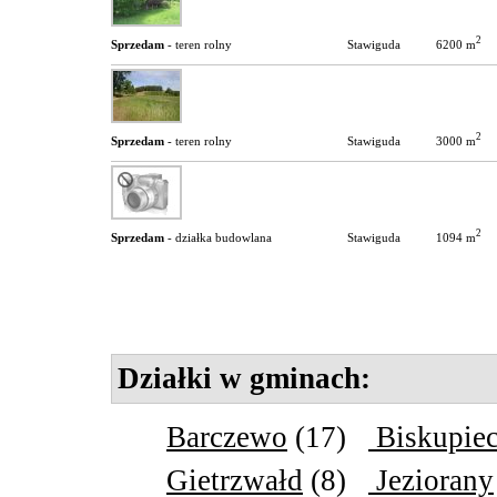
2
6200 m
Sprzedam
- teren rolny
Stawiguda
2
3000 m
Sprzedam
- teren rolny
Stawiguda
2
1094 m
Sprzedam
- działka budowlana
Stawiguda
Działki w gminach:
Barczewo
(17)
Biskupie
Gietrzwałd
(8)
Jeziorany