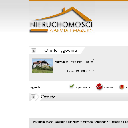
2
Sprzedam
- siedlisko - 400m
Cena:
1950000 PLN
Legenda:
- polecana
- nowa
-
Nieruchomości Warmia i Mazury
/
Ostróda
/
Sprzedaż
/
Działki
/
142