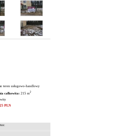
u:
teren usługowo-handlowy
2
ia całkowita:
215 m
wity
825 PLN
tus: