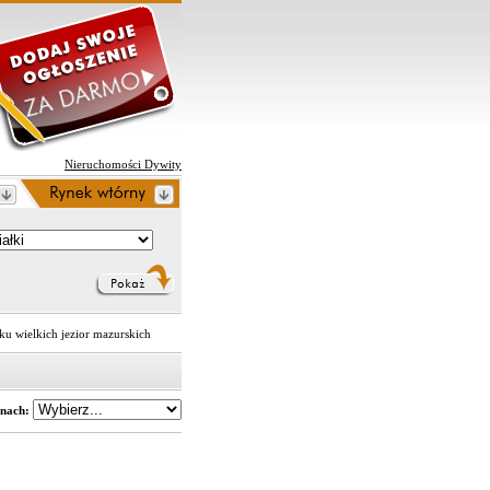
Nieruchomości Dywity
aku wielkich jezior mazurskich
inach: