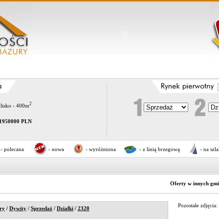
2
dlisko - 400m
1950000 PLN
- polecana
- nowa
- wyróżniona
- z linią brzegową
- na szl
Oferty w innych gm
Pozostałe zdjęcia:
ry
/
Dywity
/
Sprzedaż
/
Działki
/
2320