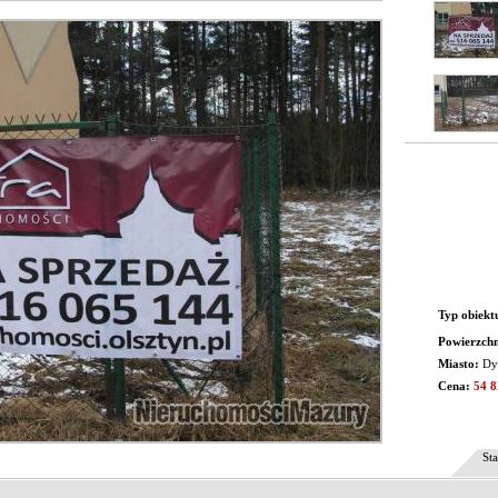
Typ obiekt
Powierzchn
Miasto:
Dy
Cena:
54 
Sta